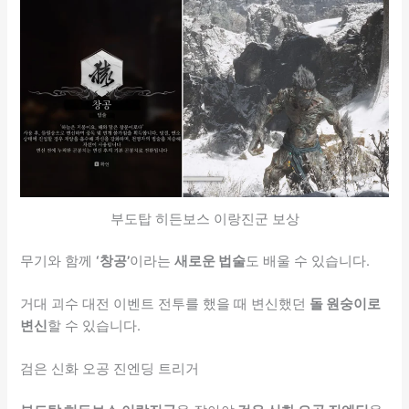
부도탑 히든보스 이랑진군 보상
무기와 함께
‘창공’
이라는
새로운 법술
도 배울 수 있습니다.
거대 괴수 대전 이벤트 전투를 했을 때 변신했던
돌 원숭이로
변신
할 수 있습니다.
검은 신화 오공 진엔딩 트리거