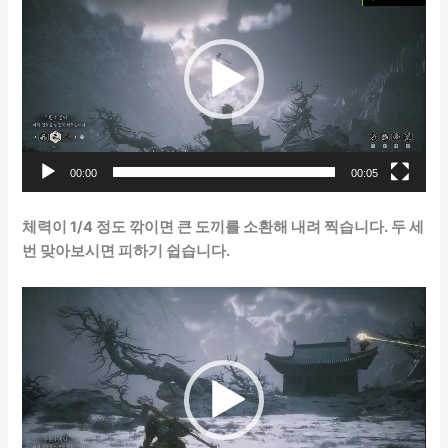
영
상
플
레
이
어
00:00
00:05
체력이 1/4 정도 깎이면 큰 도끼를 소환해 내려 찍습니다. 두 세
번 맞아보시면 피하기 쉽습니다.
동
영
상
플
레
이
어