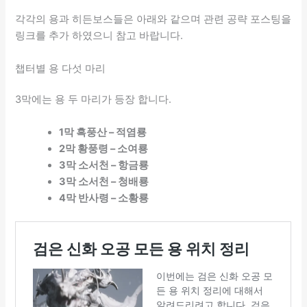
각각의 용과 히든보스들은 아래와 같으며 관련 공략 포스팅을
링크를 추가 하였으니 참고 바랍니다.
챕터별 용 다섯 마리
3막에는 용 두 마리가 등장 합니다.
1막 흑풍산 – 적염룡
2막 황풍령 – 소여룡
3막 소서천 – 항금룡
3막 소서천 – 청배룡
4막 반사령 – 소황룡