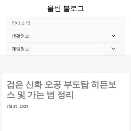
콘
율빈 블로그
텐
츠
인터넷 밈
로
건
생활정보
너
뛰
게임정보
기
검은 신화 오공 부도탑 히든보
스 및 가는 법 정리
8월 29, 2024