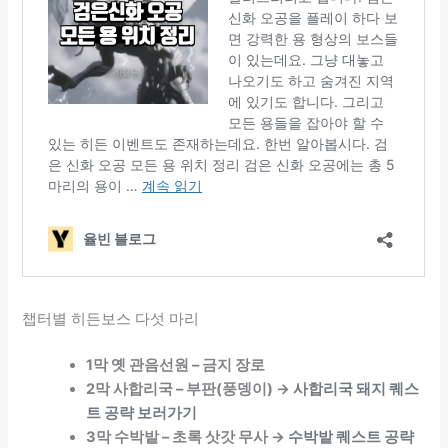
챕터별 히든보스 다섯 마리
1막 옛 관음선원 – 금지 장로
2막 사합리국 – 부판(풍뎅이) →
사합리국 돼지 퀘스
트 공략 보러가기
3막 수박밭 – 초록 삿갓 무사 →
수박밭 퀘스트 공략