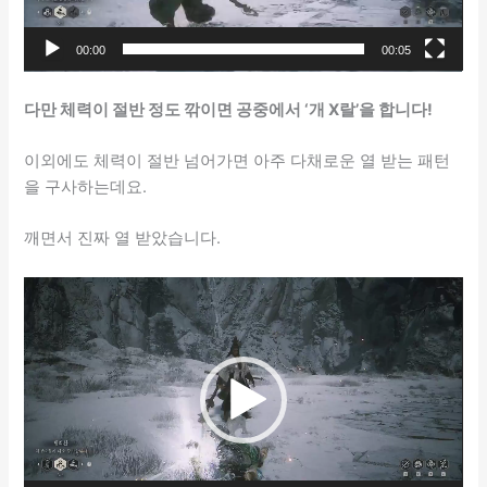
00:00
00:05
다만 체력이 절반 정도 깎이면 공중에서 ‘개 X랄’을 합니다!
이외에도 체력이 절반 넘어가면 아주 다채로운 열 받는 패턴
을 구사하는데요.
깨면서 진짜 열 받았습니다.
동
영
상
플
레
이
어