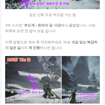
검은 신화 오공 부도탑 가는 법
3막 소서천
‘부도계 – 한파의 길’ 사당
에서 출발합니다. 사당
뒤쪽에 보면 큰 탑이 보일 겁니다.
이쪽 방향으로 계속 쭉 직진해주세요. 따로
샛길 없는 복잡하
지 않은 길
이라
쭉 진행
하시면 됩니다.