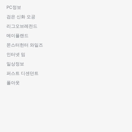
PC정보
검은 신화 오공
리그오브레전드
메이플랜드
몬스터헌터 와일즈
인터넷 밈
일상정보
퍼스트 디센던트
폴아웃