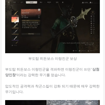
부도탑 히든보스 이랑진군 보상
부도탑 히든보스 이량진군을 격파하면 이랑진군이 쓰던
‘삼첨
양인창’
이라는 강력한 무기를 얻습니다.
압도적인 공격력과 착곤스킬이 강화 되기 때문에 매우 강력한
무기입니다.