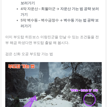
보러가기
4막 자운산 – 회월마군 →
자운산 가는 법 공략 보러
가기
5막 벽수동 – 벽수금정수 →
벽수동 가는 법 공략 보
러가기
이미 부도탑 히든보스 이랑진군을 만날 수 있는 조건들을 전
부 해금 하셨다면 부도탑 출발 해 봅시다.
검은 신화 오공 부도탑 가는 법