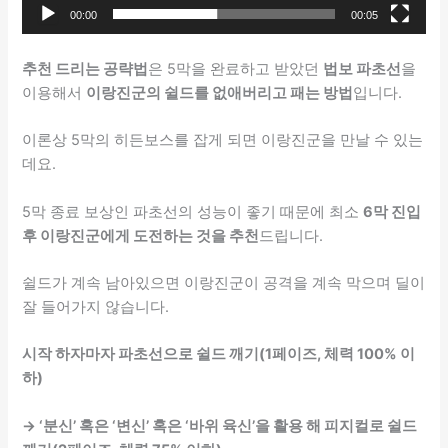
00:00
00:05
추천 드리는 공략법
은 5막을 완료하고 받았던
법보 파초선
을
이용해서
이랑진군의 쉴드를 없애버리고 패는 방법
입니다.
이론상 5막의 히든보스를 잡게 되면 이랑진군을 만날 수 있는
데요.
5막 종료 보상인 파초선의 성능이 좋기 때문에 최소
6막 진입
후 이랑진군에게 도전하는 것을 추천
드립니다.
쉴드가 계속 남아있으면 이랑진군이 공격을 계속 막으며 딜이
잘 들어가지 않습니다.
시작 하자마자 파초선으로 쉴드 깨기(1페이즈, 체력 100% 이
하)
→ ‘분신’ 혹은 ‘변신’ 혹은 ‘바위 육신’을 활용 해 피지컬로 쉴드