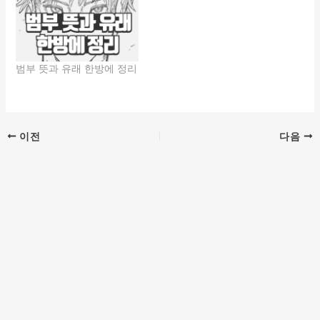
범부 뜻과 유래 한방에 정리
이전
다음