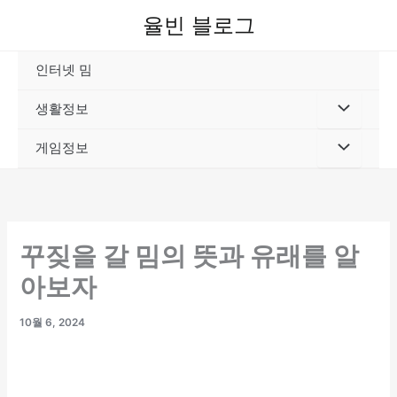
콘
율빈 블로그
텐
츠
인터넷 밈
로
건
생활정보
너
뛰
게임정보
기
꾸짖을 갈 밈의 뜻과 유래를 알
아보자
10월 6, 2024