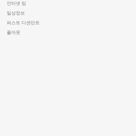
인터넷 밈
일상정보
퍼스트 디센던트
폴아웃