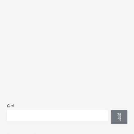
검색
검
색