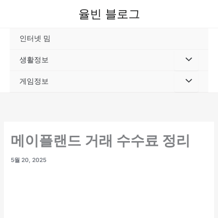
콘
율빈 블로그
텐
츠
인터넷 밈
로
건
생활정보
너
뛰
게임정보
기
메이플랜드 거래 수수료 정리
5월 20, 2025