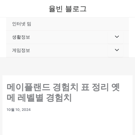
콘
율빈 블로그
텐
츠
인터넷 밈
로
건
생활정보
너
뛰
게임정보
기
메이플랜드 경험치 표 정리 옛
메 레벨별 경험치
10월 10, 2024