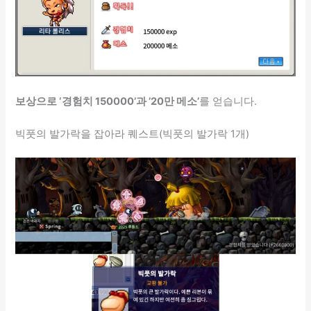
보상으로 ‘경험치 150000’과 ’20만 메소’
를 얻습니다.
빅풋의 발가락을 잡아라 퀘스트(빅풋의 발가락 1개)