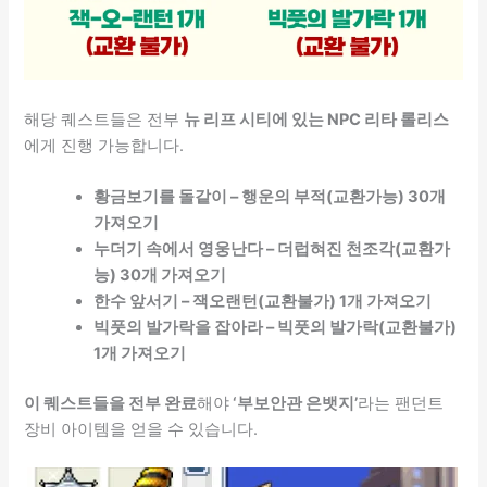
해당 퀘스트들은 전부
뉴 리프 시티에 있는 NPC 리타 롤리스
에게 진행 가능합니다.
황금보기를 돌같이 – 행운의 부적(교환가능) 30개
가져오기
누더기 속에서 영웅난다 – 더럽혀진 천조각(교환가
능) 30개 가져오기
한수 앞서기 – 잭오랜턴(교환불가) 1개 가져오기
빅풋의 발가락을 잡아라 – 빅풋의 발가락(교환불가)
1개 가져오기
이 퀘스트들을 전부 완료
해야
‘부보안관 은뱃지’
라는 팬던트
장비 아이템을 얻을 수 있습니다.