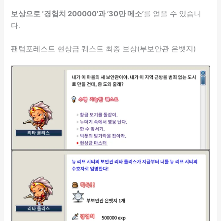
보상으로 ‘경험치 200000’과 ’30만 메소’
를 얻을 수 있습니
다.
팬텀포레스트 현상금 퀘스트 최종 보상(부보안관 은뱃지)