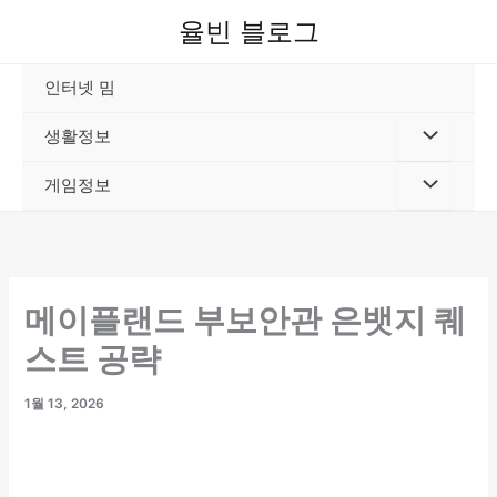
콘
율빈 블로그
텐
츠
인터넷 밈
로
건
생활정보
너
뛰
게임정보
기
메이플랜드 부보안관 은뱃지 퀘
스트 공략
1월 13, 2026