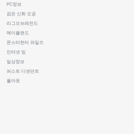
PC정보
검은 신화 오공
리그오브레전드
메이플랜드
몬스터헌터 와일즈
인터넷 밈
일상정보
퍼스트 디센던트
폴아웃