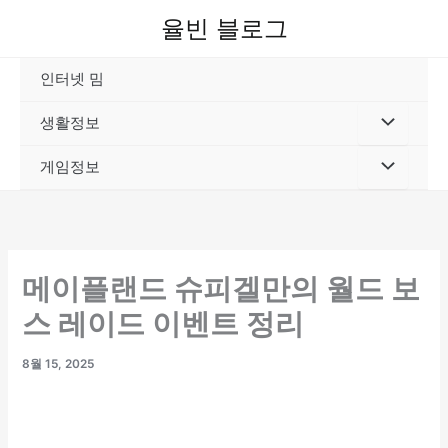
콘
율빈 블로그
텐
츠
인터넷 밈
로
건
생활정보
너
뛰
게임정보
기
메이플랜드 슈피겔만의 월드 보
스 레이드 이벤트 정리
8월 15, 2025