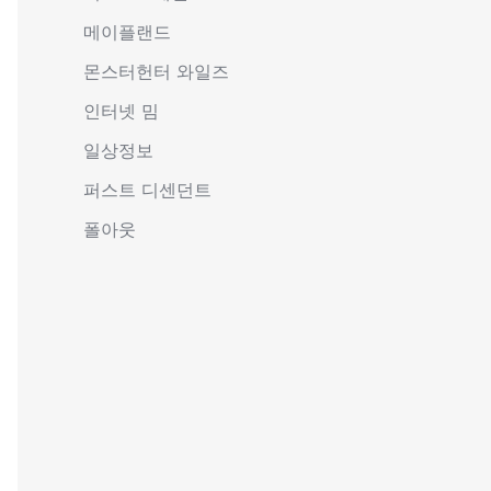
메이플랜드
몬스터헌터 와일즈
인터넷 밈
일상정보
퍼스트 디센던트
폴아웃