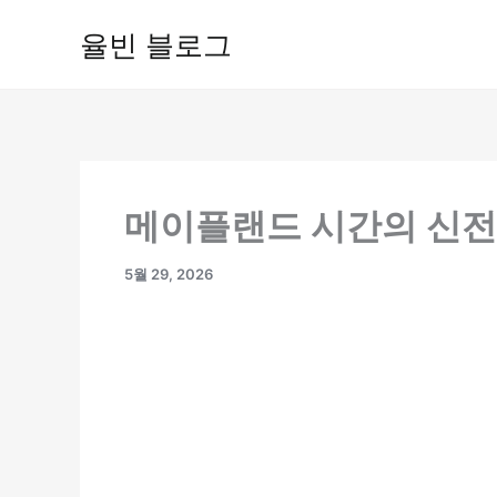
콘
율빈 블로그
텐
츠
로
건
너
뛰
기
메이플랜드 시간의 신전
5월 29, 2026