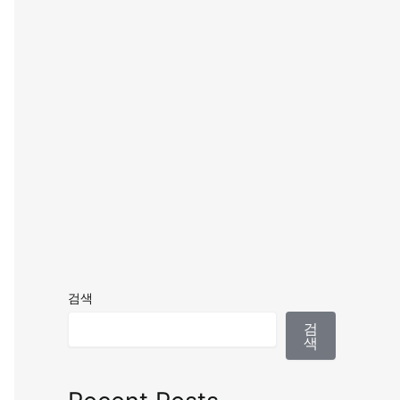
검색
검
색