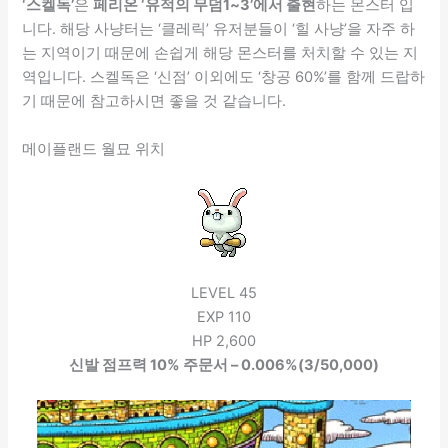
‘스켈독’
은
페리온 ‘유적의 무덤1~3’에서 출현
하는 몬스터 입
니다. 해당 사냥터는 ‘클레릭’ 유저분들이 ‘힐 사냥’을 자주 하
는 지역이기 때문에 손쉽게 해당 몬스터를 처치할 수 있는 지
역입니다. 스켈독은 ‘신점’ 이외에도 ‘창공 60%’를 함께 드랍하
기 때문에 참고하시면 좋을 것 같습니다.
메이플랜드 월묘 위치
LEVEL 45
EXP 110
HP 2,600
신발 점프력 10% 주문서 – 0.006%(3/50,000)