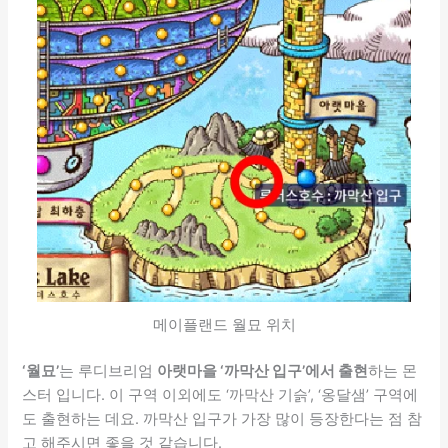
메이플랜드 월묘 위치
‘월묘’
는 루디브리엄
아랫마을 ‘까막산 입구’에서 출현
하는 몬
스터 입니다. 이 구역 이외에도 ‘까막산 기슭’, ‘옹달샘’ 구역에
도 출현하는 데요. 까막산 입구가 가장 많이 등장한다는 점 참
고 해주시면 좋을 것 같습니다.