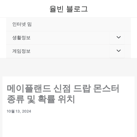
콘
율빈 블로그
텐
츠
인터넷 밈
로
건
생활정보
너
뛰
게임정보
기
메이플랜드 신점 드랍 몬스터
종류 및 확률 위치
10월 13, 2024