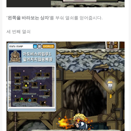
‘왼쪽을 바라보는 상자’
를 부숴 열쇠를 얻어줍시다.
세 번째 열쇠