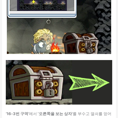
’16-3번 구역’
에서
‘오른쪽을 보는 상자’
를 부수고 열쇠를 얻어