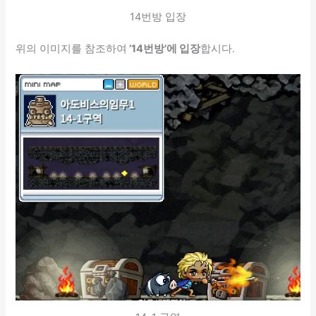
14번방 입장
위의 이미지를 참조하여
’14번방’에 입장
합시다.