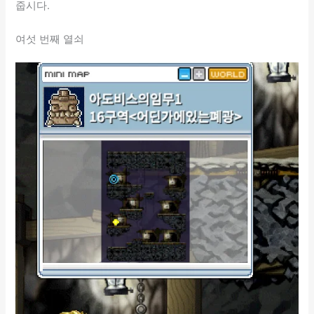
줍시다.
여섯 번째 열쇠