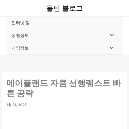
콘
율빈 블로그
텐
츠
인터넷 밈
로
건
생활정보
너
뛰
게임정보
기
메이플랜드 자쿰 선행퀘스트 빠
른 공략
1월 21, 2025