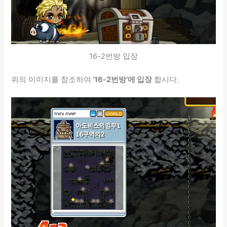
16-2번방 입장
위의 이미지를 참조하여
’16-2번방’에 입장
합시다.