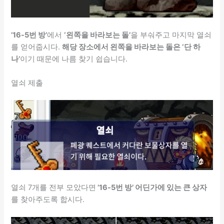
’16-5번 방’
에서
‘왼쪽을 바라보는 돌’
을 부숴주고 마지막 열쇠
를 얻어줍시다.
해당 장소에서 왼쪽을 바라보는 돌은 ‘단 하
나’
이기 때문에 나름 찾기 쉽습니다.
열쇠 제출
열쇠 7개를 전부 모았다면
’16-5번 방’ 어딘가에 있는 큰 상자
를 찾아주도록 합시다.