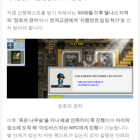
자쿰 선행퀘스트를 받기 위해서는
50레벨 이후 엘나스 지역
의 ‘장로의 관저’
에서
전직교관에게 ‘자쿰던전 입장 허가’
를 먼
저 받아야 합니다.
장로의 관저
이후
‘죽은 나무숲’을 지나 폐광 안쪽까지 쭉 진행
하여
마지막
장소에 도착 해 ‘아도비스’라는 NPC에게 진행
이 가능합니다.
몇 단계가 있는지 어떤 퀘스트가 있는지 요약 설명은 아래와