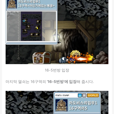
16-5번방 입장
마지막 열쇠는 16구역의
’16-5번방’에 입장
해 줍시다.