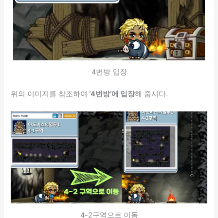
4번방 입장
위의 이미지를 참조하여
‘4번방’에 입장
해 줍시다.
4-2구역으로 이동