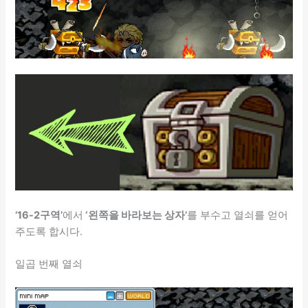
’16-2구역’
에서
‘왼쪽을 바라보는 상자’
를 부수고 열쇠를 얻어
주도록 합시다.
일곱 번째 열쇠