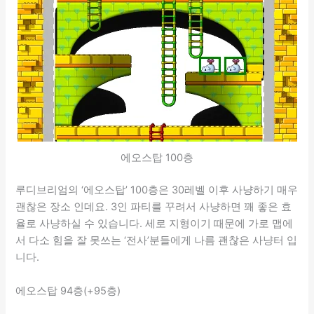
에오스탑 100층
루디브리엄의 ‘에오스탑’ 100층은 30레벨 이후 사냥하기 매우
괜찮은 장소 인데요. 3인 파티를 꾸려서 사냥하면 꽤 좋은 효
율로 사냥하실 수 있습니다. 세로 지형이기 때문에 가로 맵에
서 다소 힘을 잘 못쓰는 ‘전사’분들에게 나름 괜찮은 사냥터 입
니다.
에오스탑 94층(+95층)