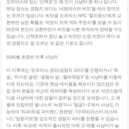
오르비스에 있는 ‘산책로’도 꽤 인기 사냥터 중 하나 입니다.
해당 장소는 경험치 보다는 ‘네펜데스의 씨앗’을 캐러 찾아오
는 유저가 많습니다. 씨앗을 오르비스 NPC ‘찰리중사’에게 교
환하면 낮은 확률로 ‘귀장식 지력 10% 주문서’를 얻을 수 있기
때문에 본인이 교환하던가 씨앗을 다른 유저에게 판매할 수도
있습니다. 산책로에서 정신 놓고 씨앗만 신경 쓰면서 캐다 보
면 경험치도 잘 오르는 것 같은 기분도 듭니다.
50레벨 초중반 이후 사냥터
이 이후에는 ‘오르비스 경파(경험치 파티)’를 진행하거나 ‘죽
숲’, ‘차가운 벌판’, ‘골렘의 숲’, ‘월하죽림3’ 등 사냥터를 이용하
시면 되는데요. 기존에 옛날 메이플을 해보시지 않으셨던 유
입 유저 분들은 차근히 캐릭터를 육성하시다 보면 자연스럽게
다음 사냥터에 대한 감들이 잡히실 것으로 보여집니다. 고 레
벨에 진입하면 엘나스의 ‘늑영’이나 ‘얼골1~2’에서 사냥도 가
능하며 ‘듀파(듀얼 파이렛)’, ‘완완탕’, ‘마데테(마스터 데스테
니)’, ‘망둥이팟’등 압도적인 경험치 파티를 진행할 수 있습니
다. 이후 ‘리프레’ 지역이 출시되면 더욱 고 레벨 사냥터가 늘