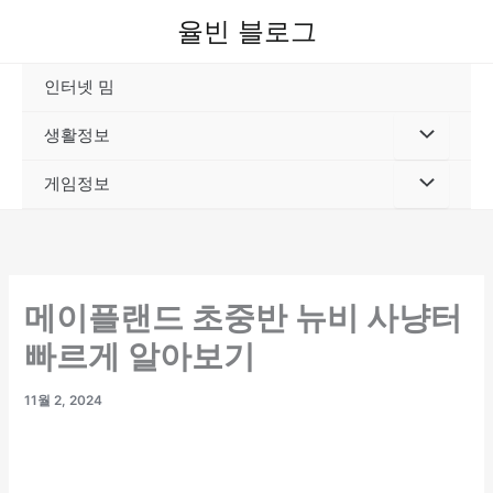
콘
율빈 블로그
텐
츠
인터넷 밈
로
건
생활정보
너
뛰
게임정보
기
메이플랜드 초중반 뉴비 사냥터
빠르게 알아보기
11월 2, 2024