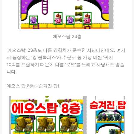
에오스탑 23층
‘에오스탑’ 23층도 나름 경험치가 준수한 사냥터인데요. 여기
서 등장하는 ‘킹 블록퍼스’가 주문서 중 가장 비싼 ‘귀지
10%’를 드랍하기 때문에 나름 ‘로또’를 노리고 사냥해도 좋습
니다.
에오스 탑 8층(+숨겨진 탑)