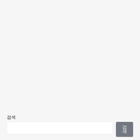
검색
검
색