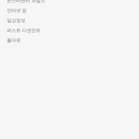
몬스터헌터 와일즈
인터넷 밈
일상정보
퍼스트 디센던트
폴아웃