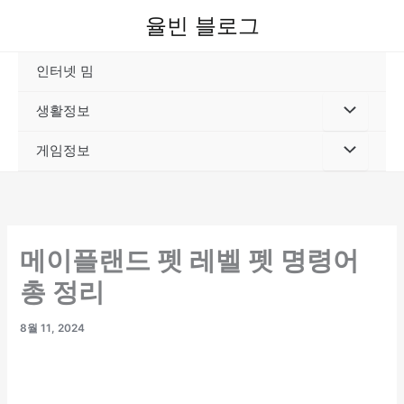
콘
율빈 블로그
텐
츠
인터넷 밈
로
건
생활정보
너
뛰
게임정보
기
메이플랜드 펫 레벨 펫 명령어
총 정리
8월 11, 2024