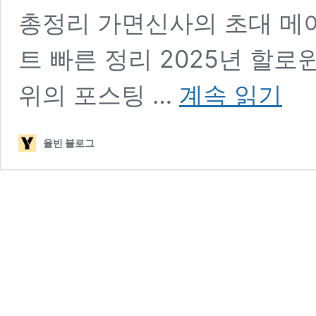
총정리 가면신사의 초대 메이
트 빠른 정리 2025년 할로
메
위의 포스팅 …
계속 읽기
이
플
랜
율빈 블로그
드
2024
할
로
윈
이
벤
트
총
정
리
가