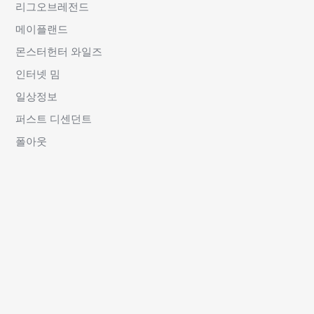
리그오브레전드
메이플랜드
몬스터헌터 와일즈
인터넷 밈
일상정보
퍼스트 디센던트
폴아웃