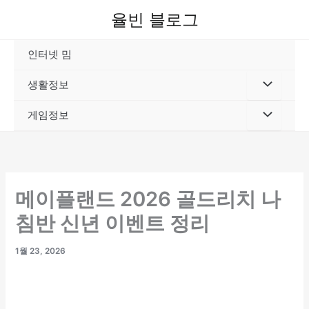
콘
율빈 블로그
텐
츠
인터넷 밈
로
건
생활정보
너
뛰
게임정보
기
메이플랜드 2026 골드리치 나
침반 신년 이벤트 정리
1월 23, 2026