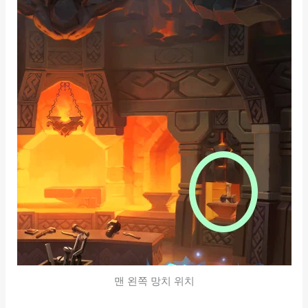
맨 왼쪽 망치 위치