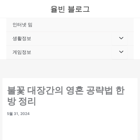
콘
율빈 블로그
텐
츠
인터넷 밈
로
건
생활정보
너
뛰
게임정보
기
불꽃 대장간의 영혼 공략법 한
방 정리
5월 31, 2024