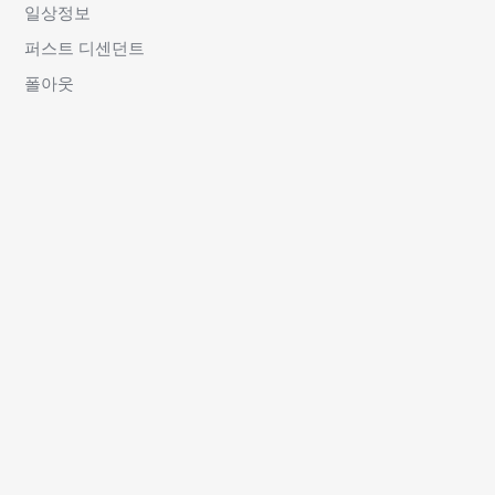
일상정보
퍼스트 디센던트
폴아웃