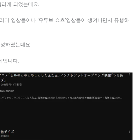
올리게 되었는데요.
러디 영상들이나 ‘유튜브 쇼츠’영상들이 생겨나면서 유행하
달성하였는데요.
세입니다.