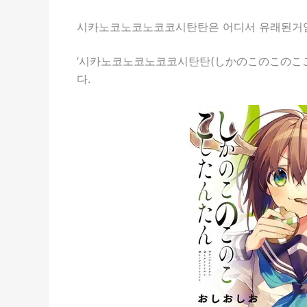
시카노코노코노코코시탄탄은 어디서 유래된거
‘시카노코노코노코코시탄탄(しかのこのこのここし
다.