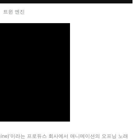
트윈 엔진
ngine)’이라는 프로듀스 회사에서 애니메이션의 오프닝 노래