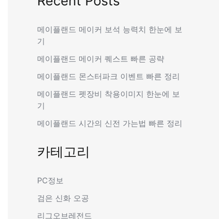
Recent Posts
메이플랜드 메이커 보석 능력치 한눈에 보
기
메이플랜드 메이커 퀘스트 빠른 공략
메이플랜드 몬스터파크 이벤트 빠른 정리
메이플랜드 펫장비 착용이미지 한눈에 보
기
메이플랜드 시간의 신전 가는법 빠른 정리
카테고리
PC정보
검은 신화 오공
리그오브레전드