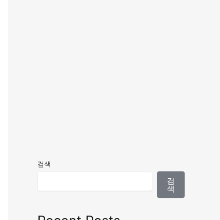
검색
검
색