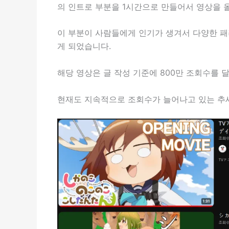
의 인트로 부분을 1시간으로 만들어서 영상을 
이 부분이 사람들에게 인기가 생겨서 다양한 패
게 되었습니다.
해당 영상은 글 작성 기준에 800만 조회수를 
현재도 지속적으로 조회수가 늘어나고 있는 추