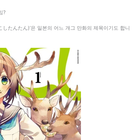
임?
たんたん)’은 일본의 어느 개그 만화의 제목이기도 합니