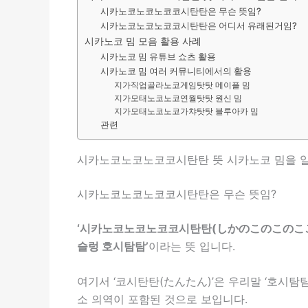
시카노코노코노코코시탄탄은 무슨 뜻임?
시카노코노코노코코시탄탄은 어디서 유래된거임?
시카노코 밈 모음 활용 사례
시카노코 밈 유튜브 쇼츠 활용
시카노코 밈 여러 커뮤니티에서의 활용
지가직업골라노코게임탓탓 메이플 밈
지가모태노코노코연월탓탓 원신 밈
지가모태노코노코가챠탓탓 블루아카 밈
관련
시카노코노코노코코시탄탄 뜻 시카노코 밈을 
시카노코노코노코코시탄탄은 무슨 뜻임?
‘시카노코노코노코코시탄탄(しかのこのこのここ
슬렁 호시탐탐’
이라는 뜻 입니다.
여기서 ‘코시탄탄(たんたん)’은 우리말 ‘호시탐
소 의역이 포함된 것으로 보입니다.