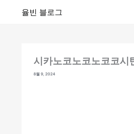
콘
율빈 블로그
텐
츠
로
건
너
뛰
기
시카노코노코노코코시탄
8월 9, 2024