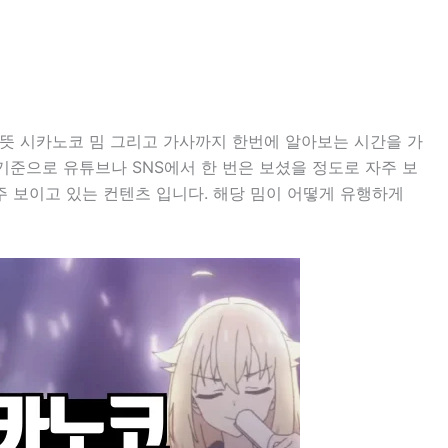
 시카노코 밈 그리고 가사까지 한번에 알아보는 시간을 가
 기준으로 유튜브나 SNS에서 한 번은 보셨을 정도로 자주 보
자주 보이고 있는 컨텐츠 입니다. 해당 밈이 어떻게 유행하게