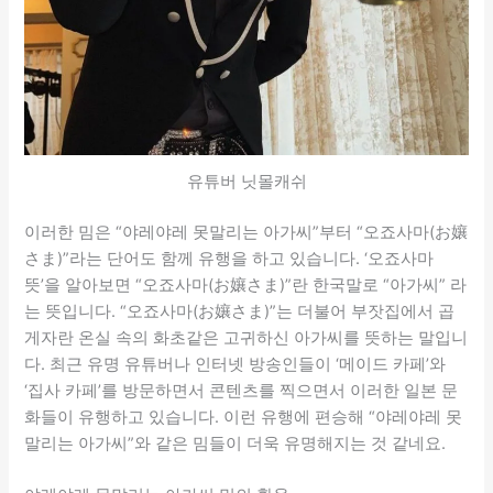
유튜버 닛몰캐쉬
이러한 밈은 “야레야레 못말리는 아가씨”부터 “오죠사마(お孃
さま)”라는 단어도 함께 유행을 하고 있습니다. ‘오죠사마
뜻’을 알아보면 “오죠사마(お孃さま)”란 한국말로 “아가씨” 라
는 뜻입니다. “오죠사마(お孃さま)”는 더불어 부잣집에서 곱
게자란 온실 속의 화초같은 고귀하신 아가씨를 뜻하는 말입니
다. 최근 유명 유튜버나 인터넷 방송인들이 ‘메이드 카페’와
‘집사 카페’를 방문하면서 콘텐츠를 찍으면서 이러한 일본 문
화들이 유행하고 있습니다. 이런 유행에 편승해 “야레야레 못
말리는 아가씨”와 같은 밈들이 더욱 유명해지는 것 같네요.