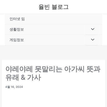
콘
율빈 블로그
텐
츠
인터넷 밈
로
건
생활정보
너
뛰
게임정보
기
야레야레 못말리는 아가씨 뜻과
유래 & 가사
4월 16, 2024