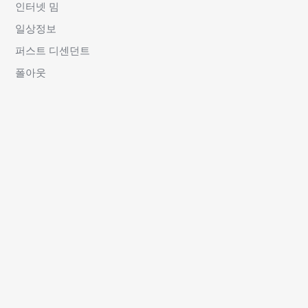
인터넷 밈
일상정보
퍼스트 디센던트
폴아웃