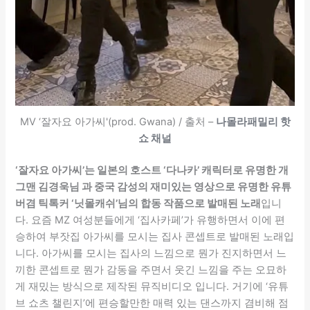
MV ‘잘자요 아가씨'(prod. Gwana) / 출처 –
나몰라패밀리 핫
쇼 채널
‘잘자요 아가씨’는 일본의 호스트 ‘다나카’ 캐릭터로 유명한 개
그맨 김경욱님 과 중국 감성의 재미있는 영상으로 유명한 유튜
버겸 틱톡커 ‘닛몰캐쉬’님의 합동 작품으로 발매된 노래
입니
다. 요즘 MZ 여성분들에게 ‘집사카페’가 유행하면서 이에 편
승하여 부잣집 아가씨를 모시는 집사 콘셉트로 발매된 노래입
니다. 아가씨를 모시는 집사의 느낌으로 뭔가 진지하면서 느
끼한 콘셉트로 뭔가 감동을 주면서 웃긴 느낌을 주는 오묘하
게 재밌는 방식으로 제작된 뮤직비디오 입니다. 거기에 ‘유튜
브 쇼츠 챌린지’에 편승할만한 매력 있는 댄스까지 겸비해 점