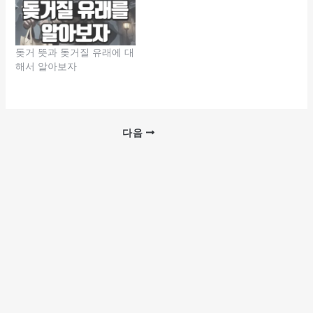
돚거 뜻과 돚거질 유래에 대
해서 알아보자
다음