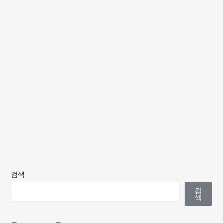
검색
검
색