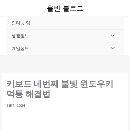
콘
율빈 블로그
텐
츠
인터넷 밈
로
건
생활정보
너
뛰
게임정보
기
키보드 네번째 불빛 윈도우키
먹통 해결법
5월 1, 2024