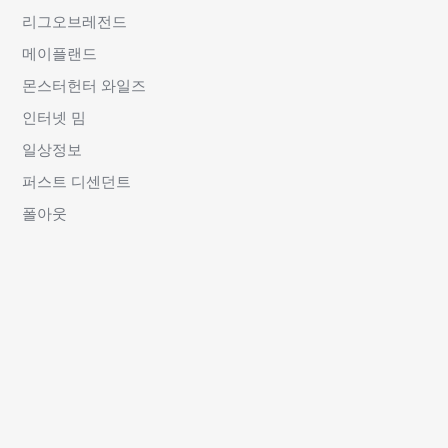
리그오브레전드
메이플랜드
몬스터헌터 와일즈
인터넷 밈
일상정보
퍼스트 디센던트
폴아웃