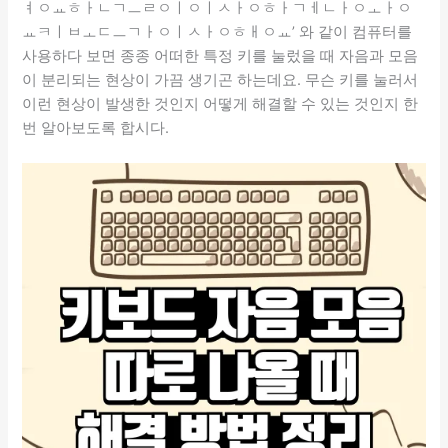
ㅕㅇㅛㅎㅏㄴㄱㅡㄹㅇㅣㅇㅣㅅㅏㅇㅎㅏㄱㅔㄴㅏㅇㅗㅏㅇ
ㅛㅋㅣㅂㅗㄷㅡㄱㅏㅇㅣㅅㅏㅇㅎㅐㅇㅛ’ 와 같이 컴퓨터를
사용하다 보면 종종 어떠한 특정 키를 눌렀을 때 자음과 모음
이 분리되는 현상이 가끔 생기곤 하는데요. 무슨 키를 눌러서
이런 현상이 발생한 것인지 어떻게 해결할 수 있는 것인지 한
번 알아보도록 합시다.