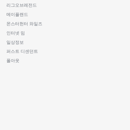
리그오브레전드
메이플랜드
몬스터헌터 와일즈
인터넷 밈
일상정보
퍼스트 디센던트
폴아웃