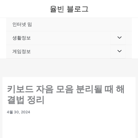
콘
율빈 블로그
텐
츠
인터넷 밈
로
건
생활정보
너
뛰
게임정보
기
키보드 자음 모음 분리될 때 해
결법 정리
4월 30, 2024