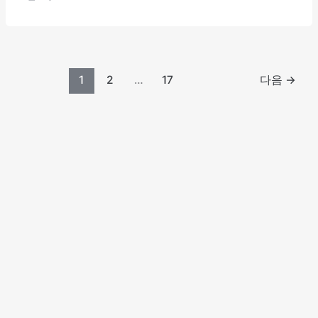
1
2
…
17
다음
→