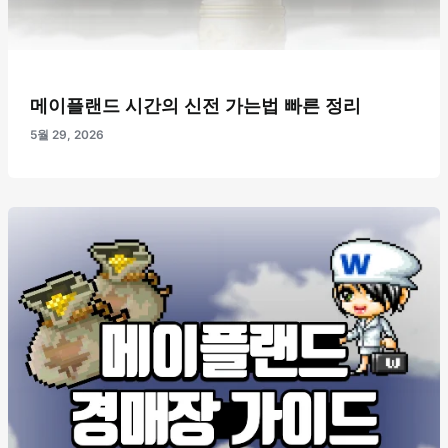
메이플랜드 시간의 신전 가는법 빠른 정리
5월 29, 2026