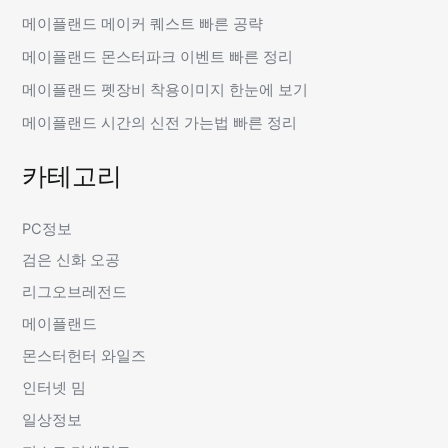
메이플랜드 메이커 퀘스트 빠른 공략
메이플랜드 몬스터파크 이벤트 빠른 정리
메이플랜드 펫장비 착용이미지 한눈에 보기
메이플랜드 시간의 신전 가는법 빠른 정리
카테고리
PC정보
검은 신화 오공
리그오브레전드
메이플랜드
몬스터헌터 와일즈
인터넷 밈
일상정보