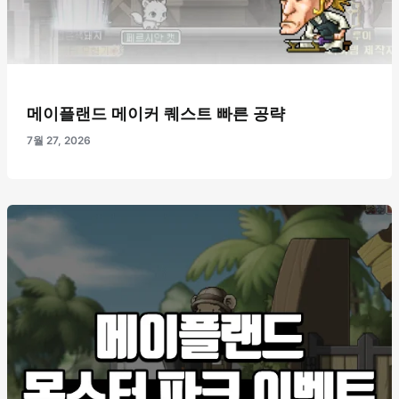
메이플랜드 메이커 퀘스트 빠른 공략
7월 27, 2026