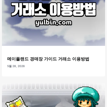
메이플랜드 경매장 가이드 거래소 이용방법
5월 28, 2026