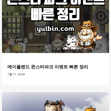
메이플랜드 몬스터파크 이벤트 빠른 정리
7월 11, 2026