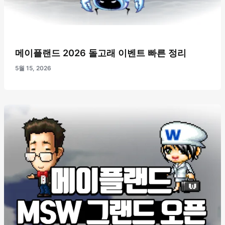
메이플랜드 2026 돌고래 이벤트 빠른 정리
5월 15, 2026